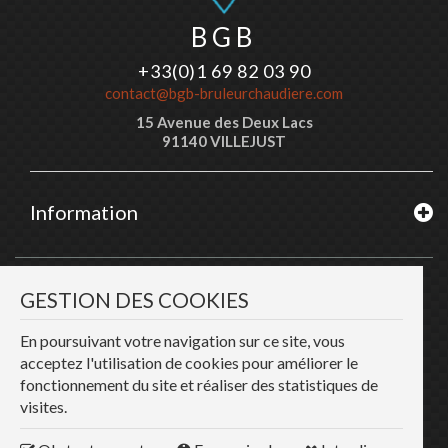
BGB
+33(0)1 69 82 03 90
contact@bgb-bruleurchaudiere.com
15 Avenue des Deux Lacs
91140 VILLEJUST
Information
CERTI
PROS
© 2026
GESTION DES COOKIES
Hannuaire
Hannuaire
En poursuivant votre navigation sur ce site, vous
acceptez l'utilisation de cookies pour améliorer le
Cette entreprise adhère au réseau des meilleurs professionnels
de France
fonctionnement du site et réaliser des statistiques de
visites.